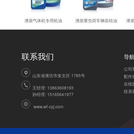
潍柴气体机专用机油
潍柴重负荷车辆齿轮油
潍
联系我们
导
公司
山东省潍坊市奎文区 1785号
配件
在线
王经理: 13863608193
联系
孙经理: 15165641977
www.wf-cyj.com