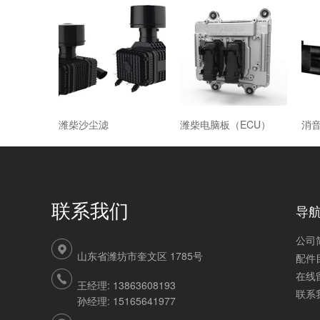
潍柴沙尘滤
潍柴电脑板（ECU）
消
联系我们
导
公司
山东省潍坊市奎文区 1785号
配件
在线
王经理: 13863608193
联系
孙经理: 15165641977