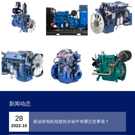
6113、6126系列等柴油机配件。
潍坊发电机组包括英国里卡多系列发电机组、潍坊道依
茨发电机组、潍坊斯太尔发电机组、潍坊6160、6170发电机
组。
按用途分有固定动力用柴油机、发电设备用柴油机、重
型卡车用柴油机、工程机械用柴油机、农业装备用柴油机、
船舶动力用柴油机，按照功率分从8KW-2000KW，按照转速
分从750转-2800转，按照缸数分2缸、3缸、4缸、6缸、8
缸、V12缸、V16缸等配件。
我们实力雄厚，一切以诚信为本，质量保证，以薄利多
销和服务客户为宗旨，赢得了广大客户的信任。
新闻动态
28
柴油发电机组散热水箱中有哪注意事项？
2022-10