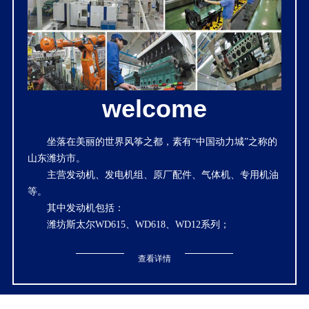
welcome
坐落在美丽的世界风筝之都，素有“中国动力城”之称的
山东潍坊市。
主营发动机、发电机组、原厂配件、气体机、专用机油
等。
其中发动机包括：
潍坊斯太尔WD615、WD618、WD12系列；
潍坊道依茨226B系列；潍坊中速机6160、6170、CW200
系列；
查看详情
潍坊蓝擎国三WP6、WP7、WP10、WP12、WP13系
列；
潍坊2100、495、4100、4102、4105、4108、6105、