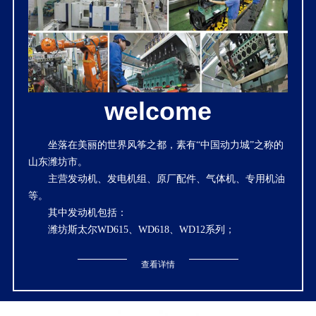
welcome
坐落在美丽的世界风筝之都，素有“中国动力城”之称的
山东潍坊市。
主营发动机、发电机组、原厂配件、气体机、专用机油
等。
其中发动机包括：
潍坊斯太尔WD615、WD618、WD12系列；
潍坊道依茨226B系列；潍坊中速机6160、6170、CW200
系列；
查看详情
潍坊蓝擎国三WP6、WP7、WP10、WP12、WP13系
列；
潍坊2100、495、4100、4102、4105、4108、6105、