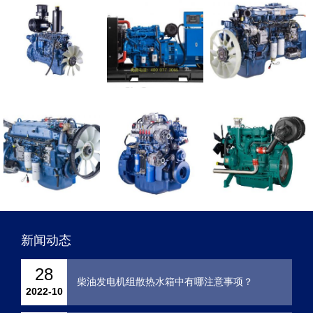
6113、6126系列等柴油机配件。
潍坊发电机组包括英国里卡多系列发电机组、潍坊道依
茨发电机组、潍坊斯太尔发电机组、潍坊6160、6170发电机
组。
按用途分有固定动力用柴油机、发电设备用柴油机、重
型卡车用柴油机、工程机械用柴油机、农业装备用柴油机、
船舶动力用柴油机，按照功率分从8KW-2000KW，按照转速
分从750转-2800转，按照缸数分2缸、3缸、4缸、6缸、8
缸、V12缸、V16缸等配件。
我们实力雄厚，一切以诚信为本，质量保证，以薄利多
销和服务客户为宗旨，赢得了广大客户的信任。
新闻动态
28
柴油发电机组散热水箱中有哪注意事项？
2022-10