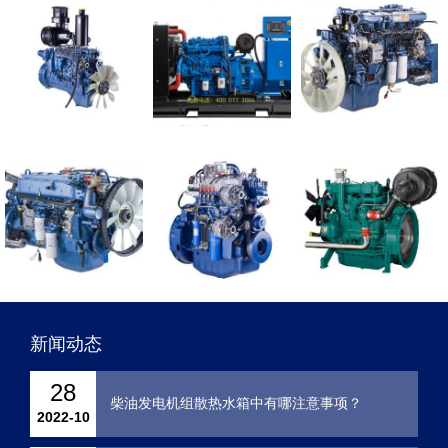
6113、6126系列等柴油机配件。
潍坊发电机组包括英国里卡多系列发电机组、潍坊道依
茨发电机组、潍坊斯太尔发电机组、潍坊6160、6170发电机
组。
按用途分有固定动力用柴油机、发电设备用柴油机、重
型卡车用柴油机、工程机械用柴油机、农业装备用柴油机、
船舶动力用柴油机，按照功率分从8KW-2000KW，按照转速
分从750转-2800转，按照缸数分2缸、3缸、4缸、6缸、8
缸、V12缸、V16缸等配件。
我们实力雄厚，一切以诚信为本，质量保证，以薄利多
销和服务客户为宗旨，赢得了广大客户的信任。
新闻动态
28
柴油发电机组散热水箱中有哪注意事项？
2022-10