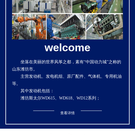
welcome
坐落在美丽的世界风筝之都，素有“中国动力城”之称的
山东潍坊市。
主营发动机、发电机组、原厂配件、气体机、专用机油
等。
其中发动机包括：
潍坊斯太尔WD615、WD618、WD12系列；
潍坊道依茨226B系列；潍坊中速机6160、6170、CW200
系列；
查看详情
潍坊蓝擎国三WP6、WP7、WP10、WP12、WP13系
列；
潍坊2100、495、4100、4102、4105、4108、6105、